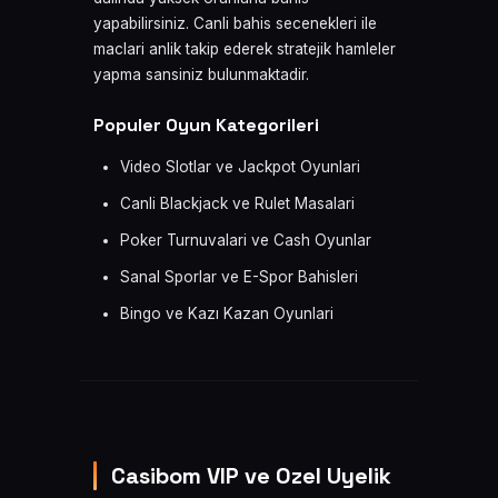
yapabilirsiniz. Canli bahis secenekleri ile
maclari anlik takip ederek stratejik hamleler
yapma sansiniz bulunmaktadir.
Populer Oyun Kategorileri
Video Slotlar ve Jackpot Oyunlari
Canli Blackjack ve Rulet Masalari
Poker Turnuvalari ve Cash Oyunlar
Sanal Sporlar ve E-Spor Bahisleri
Bingo ve Kazı Kazan Oyunlari
Casibom VIP ve Ozel Uyelik