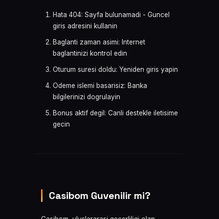
Hata 404: Sayfa bulunamadi - Guncel
giris adresini kullanin
Baglanti zaman asimi: Internet
baglantinizi kontrol edin
Oturum suresi doldu: Yeniden giris yapin
Odeme islemi basarisiz: Banka
bilgilerinizi dogrulayin
Bonus aktif degil: Canli destekle iletisime
gecin
Casibom Guvenilir mi?