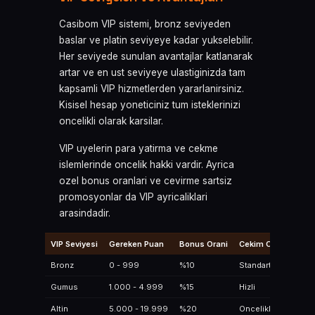
Casibom VIP sistemi, bronz seviyeden
baslar ve platin seviyeye kadar yukselebilir.
Her seviyede sunulan avantajlar katlanarak
artar ve en ust seviyeye ulastiginizda tam
kapsamli VIP hizmetlerden yararlanirsiniz.
Kisisel hesap yoneticiniz tum isteklerinizi
oncelikli olarak karsilar.
VIP uyelerin para yatirma ve cekme
islemlerinde oncelik hakki vardir. Ayrica
ozel bonus oranlari ve cevirme sartsiz
promosyonlar da VIP ayricaliklari
arasindadir.
VIP Seviyesi
Gereken Puan
Bonus Orani
Cekim Onceligi
Bronz
0 - 999
%10
Standart
Gumus
1.000 - 4.999
%15
Hizli
Altin
5.000 - 19.999
%20
Oncelikli