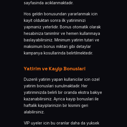
sayfasinda aciklanmaktadir.
Hos geldin bonusundan yararlanmak icin
kayit olduktan sonra ilk yatiriminizi
yapmaniz yeterlidir. Bonus otomatik olarak
hesabiniza tanimlnir ve hemen kullanmaya
baslayabilirsiniz. Minimum yatirim tutari ve
maksimum bonus miktari gibi detaylar
kampanya kosullarinda belirtilmektedir.
Yatirim ve Kayip Bonuslari
Duzenli yatirim yapan kullanicilar icin ozel
yatirim bonuslari sunulmaktadir. Her
yatiriminizda belirli bir oranda ekstra bakiye
kazanabilirsiniz. Ayrica kayip bonuslari ile
haftalik kayiplarinizin bir kismini geri
alabilirsiniz.
VIP uyeler icin bu oranlar daha da yuksek