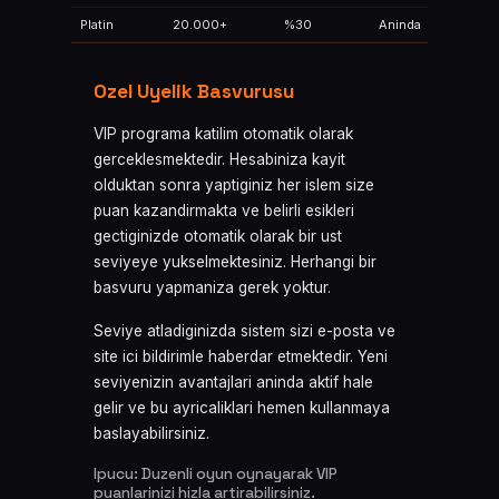
Platin
20.000+
%30
Aninda
Ozel Uyelik Basvurusu
VIP programa katilim otomatik olarak
gerceklesmektedir. Hesabiniza kayit
olduktan sonra yaptiginiz her islem size
puan kazandirmakta ve belirli esikleri
gectiginizde otomatik olarak bir ust
seviyeye yukselmektesiniz. Herhangi bir
basvuru yapmaniza gerek yoktur.
Seviye atladiginizda sistem sizi e-posta ve
site ici bildirimle haberdar etmektedir. Yeni
seviyenizin avantajlari aninda aktif hale
gelir ve bu ayricaliklari hemen kullanmaya
baslayabilirsiniz.
Ipucu: Duzenli oyun oynayarak VIP
puanlarinizi hizla artirabilirsiniz.