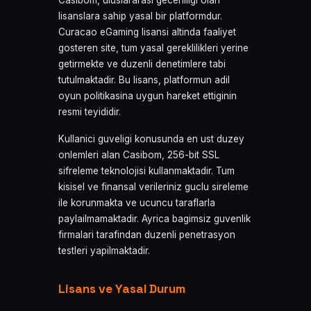
Casibom, uluslararasi gecerliligi olan
lisanslara sahip yasal bir platformdur.
Curacao eGaming lisansi altinda faaliyet
gosteren site, tum yasal gereklilikleri yerine
getirmekte ve duzenli denetimlere tabi
tutulmaktadir. Bu lisans, platformun adil
oyun politikasina uygun hareket ettiginin
resmi teyididir.
Kullanici guveligi konusunda en ust duzey
onlemleri alan Casibom, 256-bit SSL
sifreleme teknolojisi kullanmaktadir. Tum
kisisel ve finansal verileriniz guclu sireleme
ile korunmakta ve ucuncu taraflarla
paylailmamaktadir. Ayrica bagimsiz guvenlik
firmalari tarafindan duzenli penetrasyon
testleri yapilmaktadir.
Lisans ve Yasal Durum