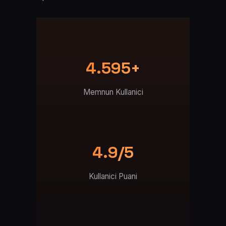
4.595+
Memnun Kullanici
4.9/5
Kullanici Puani