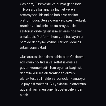
Casibom, Turkiye'de ve dunya genelinde
milyonlarca kullaniciya hizmet veren
profesyonel bir online bahis ve casino
platformudur. Genis oyun yelpazesi, yuksek
oranlar ve kullanici dostu arayuzu ile
sektorun onde gelen isimleri arasinda yer
almaktadir. Platform, hem yeni baslayanlar
hem de deneyimli oyuncular icin ideal bir
ortam sunmaktadir.
Uluslararasi lisanslara sahip olan Casibom,
adil oyun politikasi ve seffaf isleyisi ile
guven vermektedir. Tum oyunlar bagimsiz
denetim kuruleslari tarafindan duzenli
olarak test edilmekte ve sonuclar kamuoyu
ile paylasilmaktadir. Bu yaklasim, platformun
guvenilirliginin en onemli gostergelerinden
biridir.