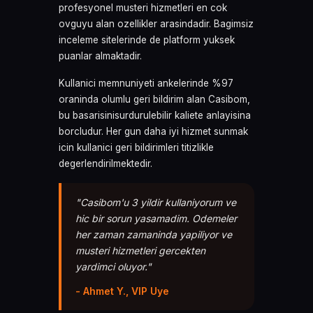
profesyonel musteri hizmetleri en cok
ovguyu alan ozellikler arasindadir. Bagimsiz
inceleme sitelerinde de platform yuksek
puanlar almaktadir.
Kullanici memnuniyeti ankelerinde %97
oraninda olumlu geri bildirim alan Casibom,
bu basarisinisurdurulebilir kaliete anlayisina
borcludur. Her gun daha iyi hizmet sunmak
icin kullanici geri bildirimleri titizlikle
degerlendirilmektedir.
"Casibom'u 3 yildir kullaniyorum ve
hic bir sorun yasamadim. Odemeler
her zaman zamaninda yapiliyor ve
musteri hizmetleri gercekten
yardimci oluyor."
- Ahmet Y., VIP Uye