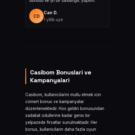
bonusu ile iyi bir baslangic yaptim."
Can D.
CD
1 yillik uye
Casibom Bonuslari ve
Kampanyalari
Casibom, kullanicilarini mutlu etmek icin
cömert bonus ve kampanyalar
düzenlemektedir. Hos geldin bonusundan
sadakat odullerine kadar genis bir
yelpazede firsatlar sunulmaktadir. Her
bonus, kullanicilarin daha fazla oyun