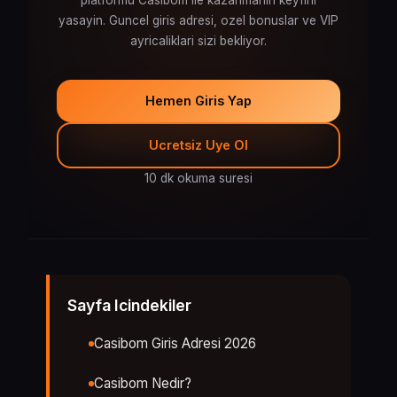
platformu Casibom ile kazanmanin keyfini
yasayin. Guncel giris adresi, ozel bonuslar ve VIP
ayricaliklari sizi bekliyor.
Hemen Giris Yap
Ucretsiz Uye Ol
10 dk okuma suresi
Sayfa Icindekiler
Casibom Giris Adresi 2026
Casibom Nedir?