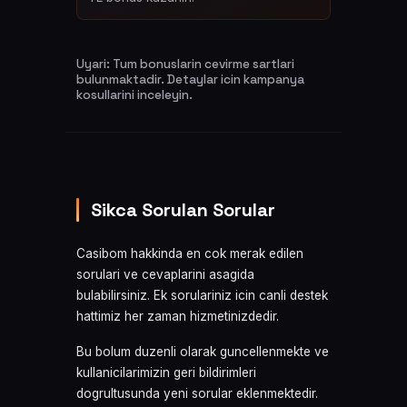
Uyari: Tum bonuslarin cevirme sartlari
bulunmaktadir. Detaylar icin kampanya
kosullarini inceleyin.
Sikca Sorulan Sorular
Casibom hakkinda en cok merak edilen
sorulari ve cevaplarini asagida
bulabilirsiniz. Ek sorulariniz icin canli destek
hattimiz her zaman hizmetinizdedir.
Bu bolum duzenli olarak guncellenmekte ve
kullanicilarimizin geri bildirimleri
dogrultusunda yeni sorular eklenmektedir.