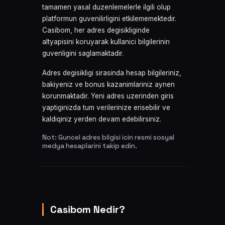
tamamen yasal duzenlemelerle ilgili olup
platformun guvenilirligini etkilememektedir.
Casibom, her adres degisikliginde
altyapisini koruyarak kullanici bilgilerinin
guvenligini saglamaktadir.
Adres degisikligi sirasinda hesap bilgileriniz,
bakiyeniz ve bonus kazanimlariniz aynen
korunmaktadir. Yeni adres uzerinden giris
yaptiginizda tum verilerinize erisebilir ve
kaldiqiniz yerden devam edebilirsiniz.
Not: Guncel adres bilgisi icin resmi sosyal
medya hesaplarini takip edin.
Casibom Nedir?