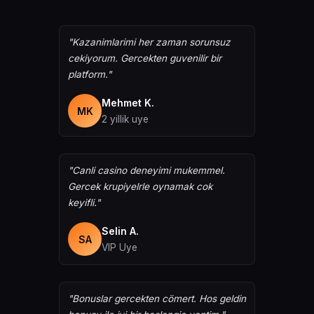
"Kazanimlarimi her zaman sorunsuz
cekiyorum. Gercekten guvenilir bir
platform."
Mehmet K.
MK
2 yillik uye
"Canli casino deneyimi mukemmel.
Gercek krupiyelrle oynamak cok
keyifli."
Selin A.
SA
VIP Uye
"Bonuslar gercekten cömert. Hos geldin