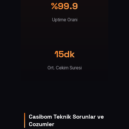
%99.9
Uptime Orani
15dk
Ort. Cekim Suresi
Casibom Teknik Sorunlar ve
Cozumler