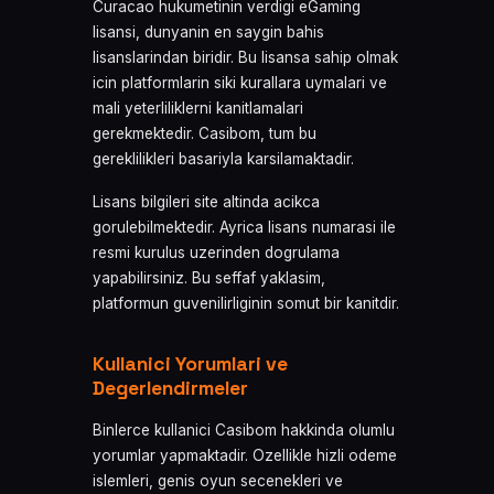
Curacao hukumetinin verdigi eGaming
lisansi, dunyanin en saygin bahis
lisanslarindan biridir. Bu lisansa sahip olmak
icin platformlarin siki kurallara uymalari ve
mali yeterliliklerni kanitlamalari
gerekmektedir. Casibom, tum bu
gereklilikleri basariyla karsilamaktadir.
Lisans bilgileri site altinda acikca
gorulebilmektedir. Ayrica lisans numarasi ile
resmi kurulus uzerinden dogrulama
yapabilirsiniz. Bu seffaf yaklasim,
platformun guvenilirliginin somut bir kanitdir.
Kullanici Yorumlari ve
Degerlendirmeler
Binlerce kullanici Casibom hakkinda olumlu
yorumlar yapmaktadir. Ozellikle hizli odeme
islemleri, genis oyun secenekleri ve