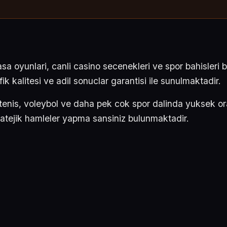
sa oyunlari, canli casino secenekleri ve spor bahisler
ik kalitesi ve adil sonuclar garantisi ile sunulmaktadir.
tenis, voleybol ve daha pek cok spor dalinda yuksek oran
tratejik hamleler yapma sansiniz bulunmaktadir.