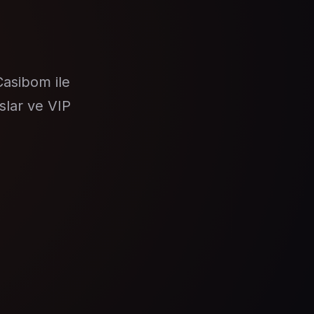
Casibom ile
slar ve VIP