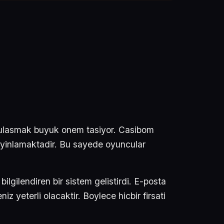
ne ulasmak buyuk onem tasiyor. Casibom
 yayinlamaktadir. Bu sayede oyuncular
ilgilendiren bir sistem gelistirdi. E-posta
z yeterli olacaktir. Boylece hicbir firsati