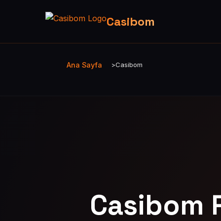
Casibom
Ana Sayfa
>
Casibom
Casibom R