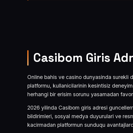
Casibom Giris Ad
Online bahis ve casino dunyasinda surekli 
platformu, kullanicilarinin kesintisiz deney
herhangi bir erisim sorunu yasamadan favori
2026 yilinda Casibom giris adresi guncellemel
bildirimleri, sosyal medya duyurulari ve resm
kacirmadan platformun sunduqu avantajlardan