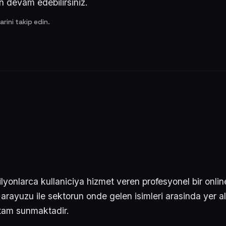
en devam edebilirsiniz.
rini takip edin.
onlarca kullaniciya hizmet veren profesyonel bir onlin
 arayuzu ile sektorun onde gelen isimleri arasinda yer 
rtam sunmaktadir.