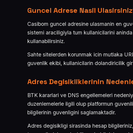
Guncel Adrese Nasil Ulasirsini
Casibom guncel adresine ulasmanin en guvenl
sistemi araciligiyla tum kullanicilarini ani
kullanabilirsiniz.
Sahte sitelerden korunmak icin mutlaka URL 
guvenlik ekibi, kullanicilarin dolandiricilik 
Adres Degisikliklerinin Nedenl
BTK kararlari ve DNS engellemeleri nedeni
duzenlemelerle ilgili olup platformun guvenil
bilgilerinin guvenligini saglamaktadir.
Adres degisikligi sirasinda hesap bilgilerin