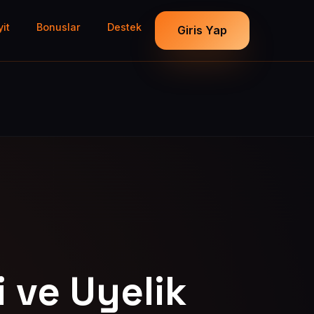
it
Bonuslar
Destek
Giris Yap
 ve Uyelik