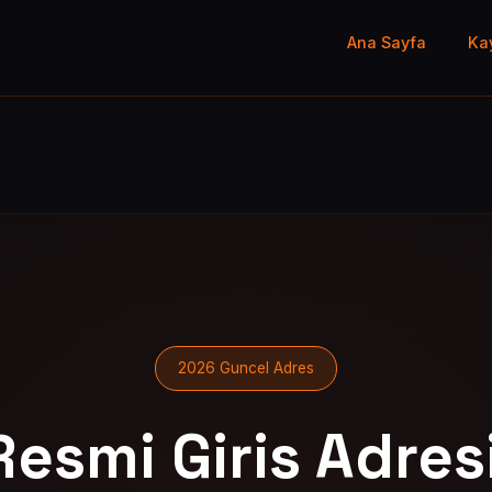
Ana Sayfa
Kay
2026 Guncel Adres
esmi Giris Adresi