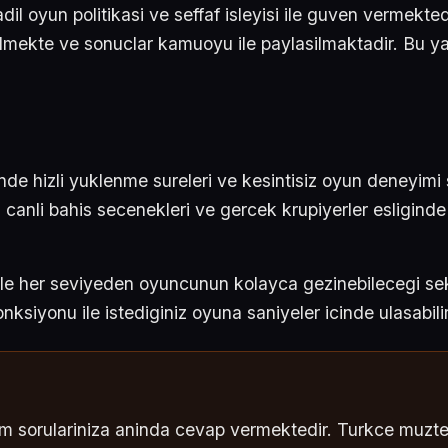
adil oyun politikasi ve seffaf isleyisi ile guven vermek
dilmekte ve sonuclar kamuoyu ile paylasilmaktadir. Bu ya
de hizli yuklenme sureleri ve kesintisiz oyun deneyimi 
anli bahis secenekleri ve gercek krupiyerler esliginde
i ile her seviyeden oyuncunun kolayca gezinebilecegi sek
nksiyonu ile istediginiz oyuna saniyeler icinde ulasabilir
m sorulariniza aninda cevap vermektedir. Turkce muzteri