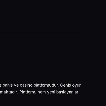
e bahis ve casino platformudur. Genis oyun
almaktadir. Platform, hem yeni baslayanlar