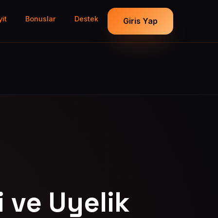
it
Bonuslar
Destek
Giris Yap
 ve Uyelik