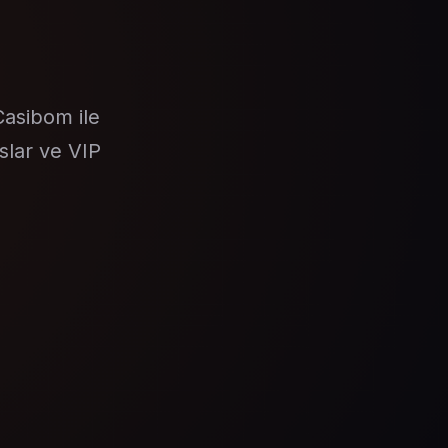
Casibom ile
slar ve VIP