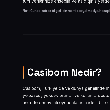
tum verilerinize erisebilir ve kaldiqiniz yerd
Not: Guncel adres bilgisi icin resmi sosyal medya hesapla
Casibom Nedir?
Casibom, Turkiye'de ve dunya genelinde mily
yelpazesi, yuksek oranlar ve kullanici dostu
hem de deneyimli oyuncular icin ideal bir o