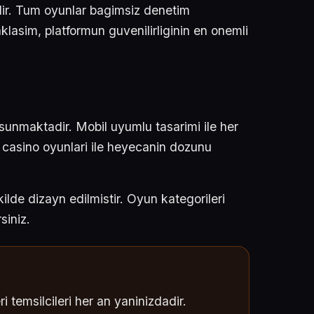
tedir. Tum oyunlar bagimsiz denetim
klasim, platformun guvenilirliginin en onemli
sunmaktadir. Mobil uyumlu tasarimi ile her
 casino oyunlari ile heyecanin dozunu
ilde dizayn edilmistir. Oyun kategorileri
siniz.
 temsilcileri her an yaninizdadir.