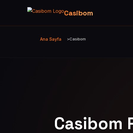
Casibom
Ana Sayfa
>
Casibom
Casibom R