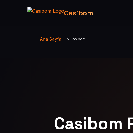
Casibom
Ana Sayfa
>
Casibom
Casibom R