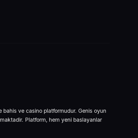
e bahis ve casino platformudur. Genis oyun
almaktadir. Platform, hem yeni baslayanlar