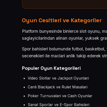
Oyun Cesitleri ve Kategoriler
Platform bunyesinde binlerce slot oyunu, ma
saglayicilarindan alinan oyunlar, yuksek graf
Spor bahisleri bolumunde futbol, basketbol, 
secenekleri ile maclari anlik takip ederek s
Populer Oyun Kategorileri
Video Slotlar ve Jackpot Oyunlari
Canli Blackjack ve Rulet Masalari
Poker Turnuvalari ve Cash Oyunlar
Sanal Sporlar ve E-Spor Bahisleri