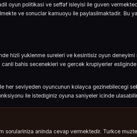
adil oyun politikasi ve seffaf isleyisi ile guven vermek
dilmekte ve sonuclar kamuoyu ile paylasilmaktadir. Bu ya
de hizli yuklenme sureleri ve kesintisiz oyun deneyimi 
anli bahis secenekleri ve gercek krupiyerler esliginde
i ile her seviyeden oyuncunun kolayca gezinebilecegi sek
nksiyonu ile istediginiz oyuna saniyeler icinde ulasabilir
m sorulariniza aninda cevap vermektedir. Turkce muzteri