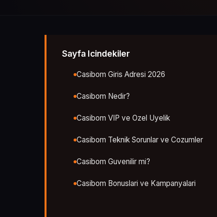
Sayfa Icindekiler
Casibom Giris Adresi 2026
Casibom Nedir?
Casibom VIP ve Ozel Uyelik
Casibom Teknik Sorunlar ve Cozumler
Casibom Guvenilir mi?
Casibom Bonuslari ve Kampanyalari