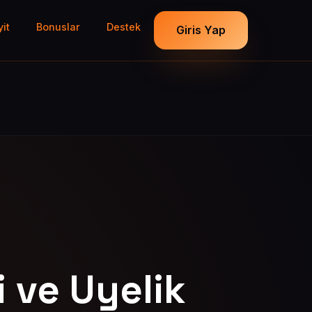
it
Bonuslar
Destek
Giris Yap
 ve Uyelik