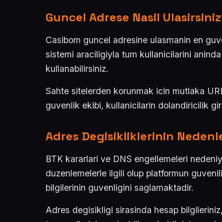
Guncel Adrese Nasil Ulasirsini
Casibom guncel adresine ulasmanin en guvenl
sistemi araciligiyla tum kullanicilarini ani
kullanabilirsiniz.
Sahte sitelerden korunmak icin mutlaka URL 
guvenlik ekibi, kullanicilarin dolandiricilik 
Adres Degisikliklerinin Nedenl
BTK kararlari ve DNS engellemeleri nedeni
duzenlemelerle ilgili olup platformun guvenil
bilgilerinin guvenligini saglamaktadir.
Adres degisikligi sirasinda hesap bilgilerin