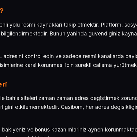
z?
i yolu resmi kaynaklari takip etmektir. Platform, sosy
nda bilgilendirmektedir. Bunun yaninda guvendiginiz kayn
adresini kontrol edin ve sadece resmi kanallarda paylas
girisimlerine karsi korunmasi icin surekli calisma yurütmek
eri
yle bahis siteleri zaman zaman adres degistirmek zoru
irligini etkilememektedir. Casibom, her adres degisikligi
iz, bakiyeniz ve bonus kazanimlariniz aynen korunmaktadi