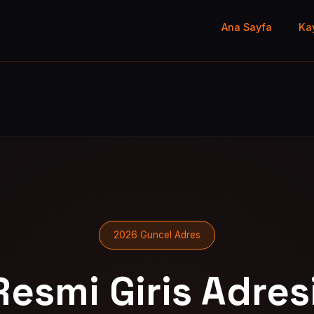
Ana Sayfa
Kay
2026 Guncel Adres
esmi Giris Adresi