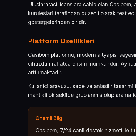
Uluslararasi lisanslara sahip olan Casibom, 
kuruleslari tarafindan duzenli olarak test e
gostergelerinden biridir.
Platform Ozellikleri
Casibom platformu, modern altyapisi sayesin
cihazdan rahatca erisim mumkundur. Ayrica c
arttirmaktadir.
Kullanici arayuzu, sade ve anlasilir tasarim
mantikli bir sekilde gruplanmis olup arama fo
Onemli Bilgi
Casibom, 7/24 canli destek hizmeti ile tu