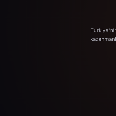
Turkiye'ni
kazanmanin