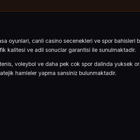
sa oyunlari, canli casino secenekleri ve spor bahisler
ik kalitesi ve adil sonuclar garantisi ile sunulmaktadir.
tenis, voleybol ve daha pek cok spor dalinda yuksek oran
tratejik hamleler yapma sansiniz bulunmaktadir.