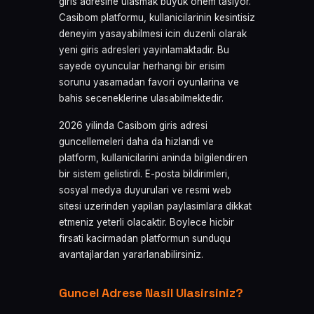
giris adresine ulasmak buyuk onem tasiyor.
Casibom platformu, kullanicilarinin kesintisiz
deneyim yasayabilmesi icin duzenli olarak
yeni giris adresleri yayinlamaktadir. Bu
sayede oyuncular herhangi bir erisim
sorunu yasamadan favori oyunlarina ve
bahis seceneklerine ulasabilmektedir.
2026 yilinda Casibom giris adresi
guncellemeleri daha da hizlandi ve
platform, kullanicilarini aninda bilgilendiren
bir sistem gelistirdi. E-posta bildirimleri,
sosyal medya duyurulari ve resmi web
sitesi uzerinden yapilan paylasimlara dikkat
etmeniz yeterli olacaktir. Boylece hicbir
firsati kacirmadan platformun sunduqu
avantajlardan yararlanabilirsiniz.
Guncel Adrese Nasil Ulasirsiniz?