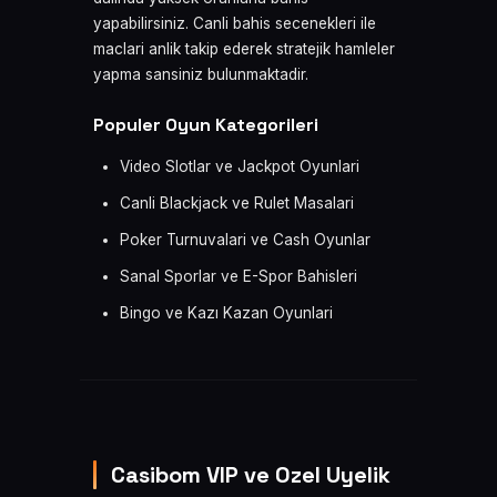
yapabilirsiniz. Canli bahis secenekleri ile
maclari anlik takip ederek stratejik hamleler
yapma sansiniz bulunmaktadir.
Populer Oyun Kategorileri
Video Slotlar ve Jackpot Oyunlari
Canli Blackjack ve Rulet Masalari
Poker Turnuvalari ve Cash Oyunlar
Sanal Sporlar ve E-Spor Bahisleri
Bingo ve Kazı Kazan Oyunlari
Casibom VIP ve Ozel Uyelik