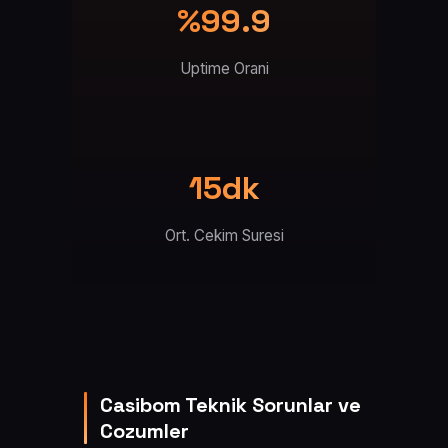
%99.9
Uptime Orani
15dk
Ort. Cekim Suresi
Casibom Teknik Sorunlar ve
Cozumler