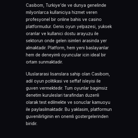
Casibom, Turkiye'de ve dunya genelinde
milyonlarca kullaniciya hizmet veren
profesyonel bir online bahis ve casino
platformudur. Genis oyun yelpazesi, yuksek
oranlar ve kullanici dostu arayuzu ile
sektorun onde gelen isimleri arasinda yer
almaktadir. Platform, hem yeni baslayanlar
hem de deneyimli oyuncular icin ideal bir
ortam sunmaktadir.
Uluslararasi lisanslara sahip olan Casibom,
adil oyun politikasi ve seffaf isleyisi ile
guven vermektedir. Tum oyunlar bagimsiz
denetim kuruleslari tarafindan duzenli
olarak test edilmekte ve sonuclar kamuoyu
ile paylasilmaktadir. Bu yaklasim, platformun
guvenilirliginin en onemli gostergelerinden
biridir.