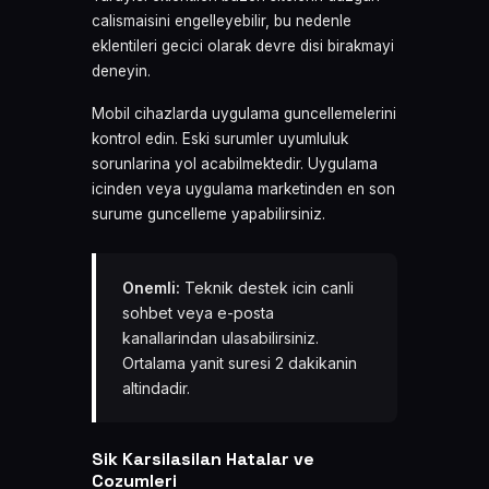
calismaisini engelleyebilir, bu nedenle
eklentileri gecici olarak devre disi birakmayi
deneyin.
Mobil cihazlarda uygulama guncellemelerini
kontrol edin. Eski surumler uyumluluk
sorunlarina yol acabilmektedir. Uygulama
icinden veya uygulama marketinden en son
surume guncelleme yapabilirsiniz.
Onemli:
Teknik destek icin canli
sohbet veya e-posta
kanallarindan ulasabilirsiniz.
Ortalama yanit suresi 2 dakikanin
altindadir.
Sik Karsilasilan Hatalar ve
Cozumleri