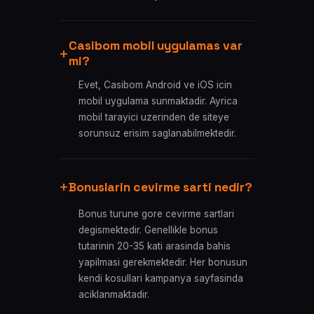
Casibom mobil uygulamas var
mi?
Evet, Casibom Android ve iOS icin
mobil uygulama sunmaktadir. Ayrica
mobil tarayici uzerinden de siteye
sorunsuz erisim saglanabilmektedir.
Bonuslarin cevirme sarti nedir?
Bonus turune gore cevirme sartlari
degismektedir. Genellikle bonus
tutarinin 20-35 kati arasinda bahis
yapilmasi gerekmektedir. Her bonusun
kendi kosullari kampanya sayfasinda
aciklanmaktadir.