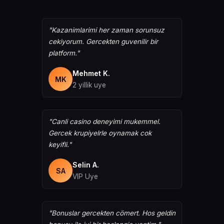
"Kazanimlarimi her zaman sorunsuz
cekiyorum. Gercekten guvenilir bir
platform."
Mehmet K.
MK
2 yillik uye
"Canli casino deneyimi mukemmel.
Gercek krupiyelrle oynamak cok
keyifli."
Selin A.
SA
VIP Uye
"Bonuslar gercekten cömert. Hos geldin