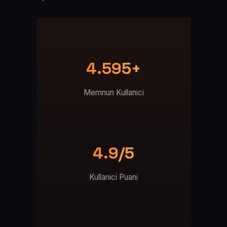
4.595+
Memnun Kullanici
4.9/5
Kullanici Puani