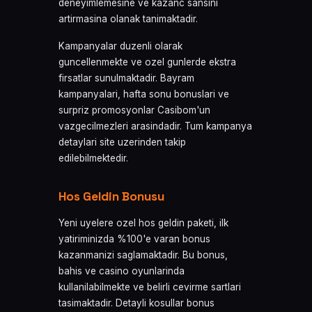
deneyimlemesine ve kazanc sansini
artirmasina olanak tanimaktadir.
Kampanyalar duzenli olarak
guncellenmekte ve ozel gunlerde ekstra
firsatlar sunulmaktadir. Bayram
kampanyalari, hafta sonu bonuslari ve
surpriz promosyonlar Casibom'un
vazgecilmezleri arasindadir. Tum kampanya
detaylari site uzerinden takip
edilebilmektedir.
Hos Geldin Bonusu
Yeni uyelere ozel hos geldin paketi, ilk
yatiriminizda %100'e varan bonus
kazanmanizi saglamaktadir. Bu bonus,
bahis ve casino oyunlarinda
kullanilabilmekte ve belirli cevirme sartlari
tasimaktadir. Detayli kosullar bonus