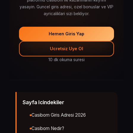
platformu Casibom ile kazanmanin keyfini
yasayin. Guncel giris adresi, ozel bonuslar ve VIP
ayricaliklari sizi bekliyor.
Hemen Giris Yap
Ucretsiz Uye Ol
10 dk okuma suresi
Sayfa Icindekiler
Casibom Giris Adresi 2026
Casibom Nedir?